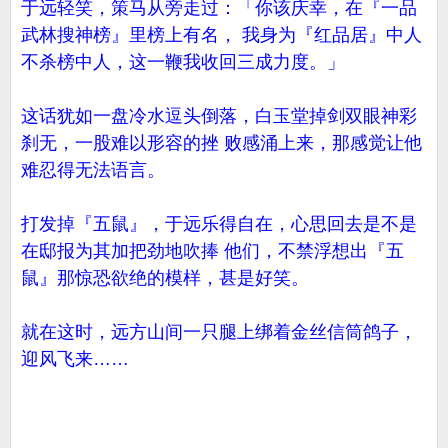
于远轻笑，策马从旁走过：「你该庆幸，在『一品
武林搜神榜』里榜上有名， 我身为『红品居』中人
不杀榜中人，这一鞭我收回三成力度。」
这话犹如一盘冷水逗头倒落，白玉堂掉剑双眼神彩
刹无，一股难以形容的挫 败感涌上来，那感觉让他
难忍得无法语言。
打发掉『五鼠』，于远乐得自在，心思回去是不是
在邸报为其加把劲地吹捧 他们，不禁浮想出『五
鼠』那惊恐欲绝的模样，甚是好笑。
就在这时，远方山间一只腿上绑着金丝信筒鸽子，
迎风飞来……