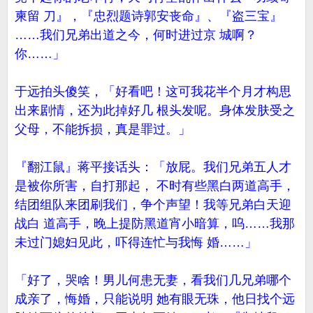
柬留 刀』，『忠烈题诗郭安丧命』、『盗三宝』
……我们兄弟出道之今，何时进过京 城啊？
你……」
于远拍头傻笑，「好看吧！这可我花半个月才构思
出来剧情，还为此掉好几 根头发呢。身体发肤受之
父母，不能拆损，真是罪过。」
『翻江鼠』蒋平接话头：「放屁。我们兄弟五人才
是被你所害，自打那起， 不时有些黑白两道高手，
结团组队来团刷我们，争个声望！我等兄弟白天迎
战白 道高手，晚上提防黑道宵小暗算，呜……我那
未过门媳妇见此，吓得连忙与我悔 婚……」
「好了，哭啥！男儿何患无妻，看我们几兄弟哪个
成亲了，悔婚，只能说明 她有眼无珠，他日找个远