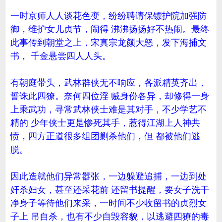
一时京师人人谈花色变，纷纷聘请保镖护院加强防
御，维护女儿贞节，闹得 沸沸扬扬好不热闹。最终
此事传到朝堂之上，宋真宗龙颜大怒，发下海捕文
书， 千金悬尝四人人头。
有朝庭带头，武林群侠无不响应，各派精英齐出，
誓诛此四獠。奈何四位淫 贼身份各异，却修得一身
上乘武功，寻常武林侠士难是其对手，不少学艺不
精的 少年侠士更是惨死其手，惹得江湖上人神共
愤，四方正道很多组团剿杀他们，但 都被他们逃
脱。
因此造就他们异常嚣张，一边躲避追捕，一边到处
奸杀妇女，甚至还采花前 还留书提醒，要女子洗干
净身子等待他们来采，一时间不少收留书的贞烈女
子上 吊自杀，也有不少自毁容貌，以逃避四獠的毒