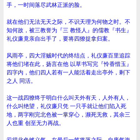
手，一时间落尽武林正派的脸。
就在他们无法无天之际，不识天理为何物之时。不
知何故，被三教誉为『三 教怪人』的儒教『书生』
礼仪廉竟亲自出手了，要将四獠捉拿归案。
风雨亭，四大淫贼时代的终结点，礼仪廉百里追踪
将他们堵在此，扬言在他 以草书写完『怜香惜玉』
四字内，他们四人若有一人能活着走出亭外，剩下
之人 同活。
这一战四獠终于明白什么叫天外有天，人外有人，
什么叫绝望，礼仪廉只凭 一只手就让他们陷入死
地，两字刚完北色被一掌穿心，濒死无救，其余三
人也重 创至无力再战。