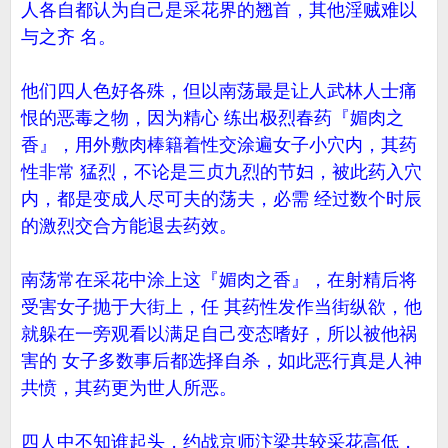
人各自都认为自己是采花界的翘首，其他淫贼难以
与之齐 名。
他们四人色好各殊，但以南荡最是让人武林人士痛
恨的恶毒之物，因为精心 练出极烈春药『媚肉之
香』，用外敷肉棒籍着性交涂遍女子小穴内，其药
性非常 猛烈，不论是三贞九烈的节妇，被此药入穴
内，都是变成人尽可夫的荡夫，必需 经过数个时辰
的激烈交合方能退去药效。
南荡常在采花中涂上这『媚肉之香』，在射精后将
受害女子抛于大街上，任 其药性发作当街纵欲，他
就躲在一旁观看以满足自己变态嗜好，所以被他祸
害的 女子多数事后都选择自杀，如此恶行真是人神
共愤，其药更为世人所恶。
四人中不知谁起头，约战京师汴梁共较采花高低，