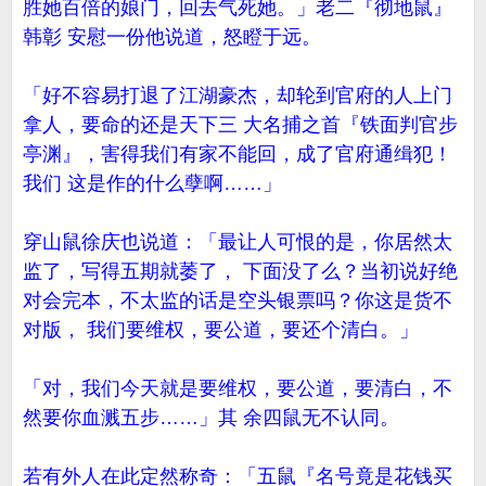
胜她百倍的娘门，回去气死她。」老二『彻地鼠』
韩彰 安慰一份他说道，怒瞪于远。
「好不容易打退了江湖豪杰，却轮到官府的人上门
拿人，要命的还是天下三 大名捕之首『铁面判官步
亭渊』，害得我们有家不能回，成了官府通缉犯！
我们 这是作的什么孽啊……」
穿山鼠徐庆也说道：「最让人可恨的是，你居然太
监了，写得五期就萎了， 下面没了么？当初说好绝
对会完本，不太监的话是空头银票吗？你这是货不
对版， 我们要维权，要公道，要还个清白。」
「对，我们今天就是要维权，要公道，要清白，不
然要你血溅五步……」其 余四鼠无不认同。
若有外人在此定然称奇：「五鼠『名号竟是花钱买