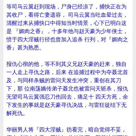
等司马云翼赶到现场，尸身已经凉了，捕快正在为
其收尸，看得亡妻遗容， 司马云翼当吐血晕过去，
清醒过来从捕快口中得知当时情景，心下已明白这
是 『媚肉之香』，十多年他与赵天豪为少年侠士，
愤于四大淫贼行径也曾加入追杀 行列，对『媚肉之
香』甚为熟悉。
报仇心彻的他，等不到其义兄赵天豪的赶来，独自
一人走上寻仇之路，后来 在追捕过程中为夺聂北首
及，与同样杀贼的雷问天发生冲突，重创在其刀
下，那 位南荡嫡传弟子聂北也被雷问天斩杀，报仇
无望司马云翼强忍刀伤回去，痛足十 四天方死，余
下发生的事就是赵天豪寻仇决战，与雷狂徒结下无
解死仇。
华丽男人将『四大淫贼』彷看完，暗自觉得不妥，