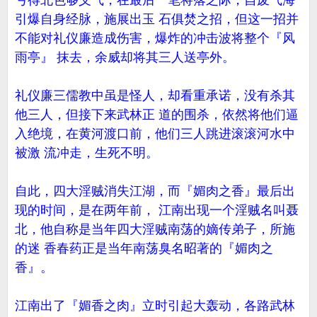
亏得北色够义气，在最后一笔将落之际，自废气海
引爆自身经脉，施展出玉 石俱焚之招，但这一招并
不能对礼仪廉造成伤害，爆炸的冲击波将整个『风
雨亭』 抹去，余威却将其三人送亭外。
礼仪廉三儒教中虽是怪人，却看重承诺，没有杀其
他三人，但接下来武林正 道的围杀，依然将他们逼
入绝境，在黄河渡口前，他们三人跳进滚滚河水中
被激 流冲走，生死不明。
自此，四大淫贼消失江湖，而『媚肉之香』最后出
现的时间，是在两年前， 江南出现一个淫贼名叫聂
北，他自称是当年四大淫贼南荡的嫡传弟子，所施
的迷 香春药正是当年南荡臭名昭著的『媚肉之
香』。
江南出了『媚香之肉』立时引起大轰动，各路武林