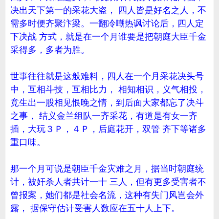
决出天下第一的采花大盗， 四人皆是好名之人，不
需多时便齐聚汴梁。一翻冷嘲热讽讨论后，四人定
下决战 方式，就是在一个月谁要是把朝庭大臣千金
采得多，多者为胜。
世事往往就是这般难料，四人在一个月采花决头号
中，互相斗技，互相比力， 相知相识，义气相投，
竟生出一股相见恨晚之情，到后面大家都忘了决斗
之事， 结义金兰组队一齐采花，有道是有女一齐
插，大玩３Ｐ，４Ｐ，后庭花开，双管 齐下等诸多
重口味。
那一个月可说是朝臣千金灾难之月，据当时朝庭统
计，被奸杀人者共计一十 三人，但有更多受害者不
曾报案，她们都是社会名流，这种有失门风岂会外
露， 据保守估计受害人数应在五十人上下。