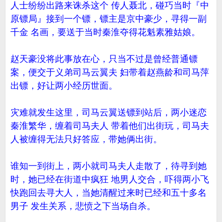
人士纷纷出路来诛杀这个 传人聂北，碰巧当时『中
原镖局』接到一个镖，镖主是京中豪少，寻得一副
千金 名画，要送于当时秦淮夺得花魁素雅姑娘。
赵天豪没将此事放在心，只当不过是曾经普通镖
案，便交于义弟司马云翼夫 妇带着赵燕龄和司马萍
出镖，好让两小经历世面。
灾难就发生这里，司马云翼送镖到站后，两小迷恋
秦淮繁华，缠着司马夫人 带着他们出街玩，司马夫
人被缠得无法只好答应，带她俩出街。
谁知一到街上，两小就司马夫人走散了，待寻到她
时，她已经在街道中疯狂 地男人交合，吓得两小飞
快跑回去寻大人，当她清醒过来时已经和五十多名
男子 发生关系，悲愤之下当场自杀。