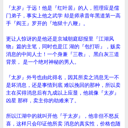
『太岁』于远！他是『红叶居』的人，照理应是儒
门弟子，事实上他之武学 却是师承昔年黑道第一高
手『阎王』罗开的『地狱十八鞭』。
更让人惊讶的是他还是京城朝庭邸报里『江湖风
物』篇的主笔，同时也是江 湖的『包打听』，贩卖
消息的中间人士！一个身兼『三教』、黑白灰三道
背景， 是一个绝对神秘的男人。
『太岁』外号也由此得名，因其所卖之消息无一不
是坏消息，还是事情到底 难以挽回的那种，所以卖
主在买得消息后有九成以上应显，他就像『太岁』
凶星 那样，卖主你的劫难来了。
所以江湖中的就叫开他『于太岁』，他非但不怒反
喜，这样只会印证他所卖 消息的真实性，价格也随