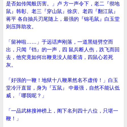
是否如传闻般历害。」卢 方一声令下，老二『彻地
鼠』韩彰、老三『穿山鼠』徐庆、老四『翻江鼠』
蒋平 各自抽兵刃尾随上，最强的『锦毛鼠』白玉堂
则压阵助攻。
「留神啦……」于远话声刚落，一道黑链劈空而
出，只闻『铛』的一声，四 鼠兵断人伤，跌飞而回
去，他究竟如何出鞭竟没人能看清，四鼠心若死
灰。
「好强的一鞭！地狱十八鞭果然名不虚传！」白玉
堂冷汗直冒，身为『五鼠』 中最强，自然不能认低
威，「哪我呢？」
「一品武林搜神榜上，阁下名列四十八位，只堪一
鞭！」