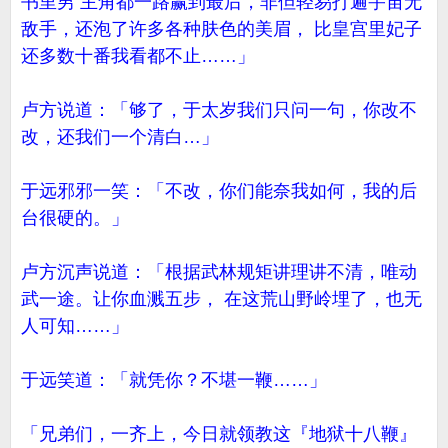
书里男 主角都一路赢到最后，非但轻易打遍宇宙无
敌手，还泡了许多各种肤色的美眉， 比皇宫里妃子
还多数十番我看都不止……」
卢方说道：「够了，于太岁我们只问一句，你改不
改，还我们一个清白…」
于远邪邪一笑：「不改，你们能奈我如何，我的后
台很硬的。」
卢方沉声说道：「根据武林规矩讲理讲不清，唯动
武一途。让你血溅五步， 在这荒山野岭埋了，也无
人可知……」
于远笑道：「就凭你？不堪一鞭……」
「兄弟们，一齐上，今日就领教这『地狱十八鞭』