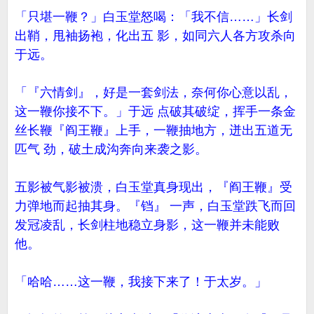
「只堪一鞭？」白玉堂怒喝：「我不信……」长剑
出鞘，甩袖扬袍，化出五 影，如同六人各方攻杀向
于远。
「『六情剑』，好是一套剑法，奈何你心意以乱，
这一鞭你接不下。」于远 点破其破绽，挥手一条金
丝长鞭『阎王鞭』上手，一鞭抽地方，迸出五道无
匹气 劲，破土成沟奔向来袭之影。
五影被气影被溃，白玉堂真身现出，『阎王鞭』受
力弹地而起抽其身。『铛』 一声，白玉堂跌飞而回
发冠凌乱，长剑柱地稳立身影，这一鞭并未能败
他。
「哈哈……这一鞭，我接下来了！于太岁。」