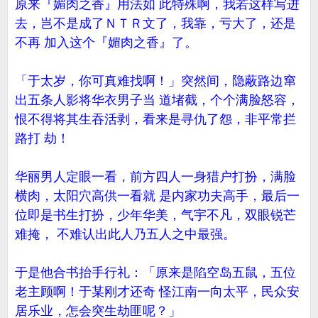
原来『媚肉之香』用法如 此特殊啊，我若这样写进
去，岂不是成了ＮＴＲ文了，我靠，亏大了，还是
不再 加入这个『媚肉之香』了。
「于太岁，你可真难找啊！」突然间，隐蔽路边窜
出五条人影将华衣男子当 道堵截，个个满脸怒容，
恨不得将其生吞活剥，看来是寻仇了怨，非平常拦
路打 劫！
华丽男人定眼一看，前方四人一身猎户打扮，满脸
横肉，太阳穴高供一看就 是内家功夫高手，最后一
位即是书生打扮，少年华美，气宇不凡，双眼锐芒
难掩， 不难认出此人乃五人之中最强。
于是他合书抬手行礼：「原来是陷空岛五鼠，五位
老主顾啊！于某刚才还奇 怪江南一向太平，民众安
居乐业，怎会突生劫匪呢？」