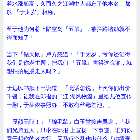
着水涨船高，久而久之江湖中人都忘了他本名，都
以 『于太岁』相称。
至于他为何惹上陷空岛『五鼠』，被拦路堵劫就不
得而知了！
当下『钻天鼠』卢方怒道：「于太岁，亏你还记得
我们是你老主顾，把我们 『五鼠』害得这么惨，就
想拍拍屁股走人吗？」
于远以书抵下巴说道：「此话怎说，上次你们出价
千银，让我在邸报的『江 湖风物篇』里给几位宣传
一翻，于某依事照办，不敢有丝毫差池。」
「厚颜无耻！」『锦毛鼠』白玉堂接声骂道，「我
们兄弟五人，只求在邸报 上宣扬一下事迹。谁知你
竟干起你的老本行，天马行空乱作出什么『功绩寄