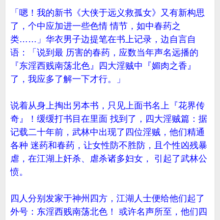
「嗯！我的新书《大侠于远义救孤女》又有新构思
了，个中应加进一些色情 情节，如中春药之
类……」华衣男子边提笔在书上记录，边自言自
语：「说到最 历害的春药，应数当年声名远播的
『东淫西贱南荡北色』四大淫贼中『媚肉之香』
了，我应多了解一下才行。」
说着从身上掏出另本书，只见上面书名上『花界传
奇』！缓缓打书目在里面 找到了，四大淫贼篇：据
记载二十年前，武林中出现了四位淫贼，他们精通
各种 迷药和春药，让女性防不胜防，且个性凶残暴
虐，在江湖上奸杀、虐杀诸多妇女， 引起了武林公
愤。
四人分别发家于神州四方，江湖人士便给他们起了
外号：东淫西贱南荡北色！ 或许名声所至，他们四