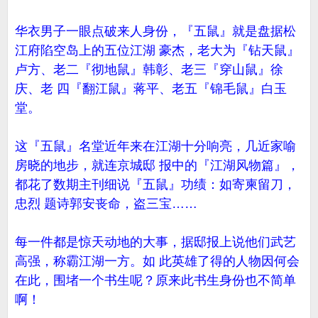
华衣男子一眼点破来人身份，『五鼠』就是盘据松
江府陷空岛上的五位江湖 豪杰，老大为『钻天鼠』
卢方、老二『彻地鼠』韩彰、老三『穿山鼠』徐
庆、老 四『翻江鼠』蒋平、老五『锦毛鼠』白玉
堂。
这『五鼠』名堂近年来在江湖十分响亮，几近家喻
房晓的地步，就连京城邸 报中的『江湖风物篇』，
都花了数期主刊细说『五鼠』功绩：如寄柬留刀，
忠烈 题诗郭安丧命，盗三宝……
每一件都是惊天动地的大事，据邸报上说他们武艺
高强，称霸江湖一方。如 此英雄了得的人物因何会
在此，围堵一个书生呢？原来此书生身份也不简单
啊！